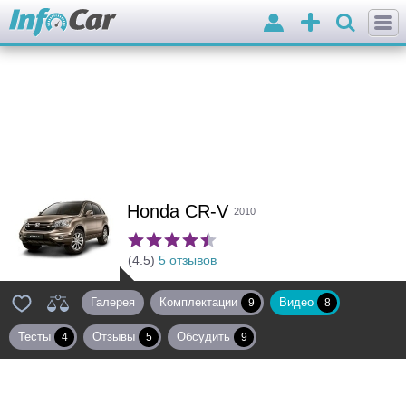
Войти
Добавить
объявление
Honda CR-V
2010
(4.5)
5 отзывов
Галерея
Комплектации
Видео
9
8
Тесты
Отзывы
Обсудить
4
5
9