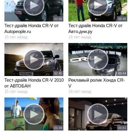
01:50
06:45
Тест-драйв Honda CR-V от
Тест-драйв Honda CR-V от
Аutopeople.ru
Авто.дни.ру
15 лет назад
15 лет назад
02:45
00:44
Тест-драйв Honda CR-V 2010
Рекламый ролик Хонда CR-
от АВТОБАН
V
15 лет назад
16 лет назад
01:49
00:31