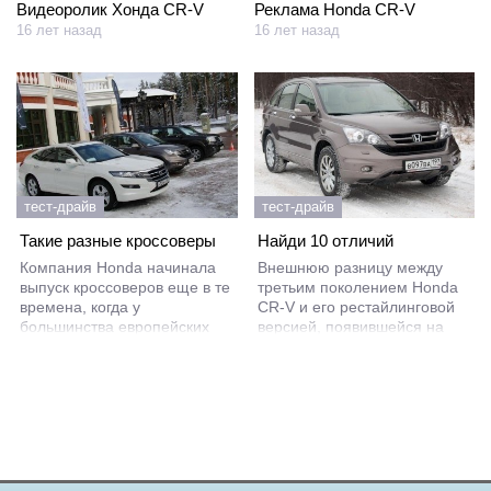
Видеоролик Хонда CR-V
Реклама Honda CR-V
16 лет назад
16 лет назад
тест-драйв
тест-драйв
Такие разные кроссоверы
Найди 10 отличий
Компания Honda начинала
Внешнюю разницу между
выпуск кроссоверов еще в те
третьим поколением Honda
времена, когда у
CR-V и его рестайлинговой
большинства европейских
версией, появившейся на
производителей в модельном
нашем рынке весной 2010
ряду были только легковые
года, заметят в первую
модели.
очередь обладатели этого
кроссовера и те, кто отдельно
интересовался моделью
раньше.