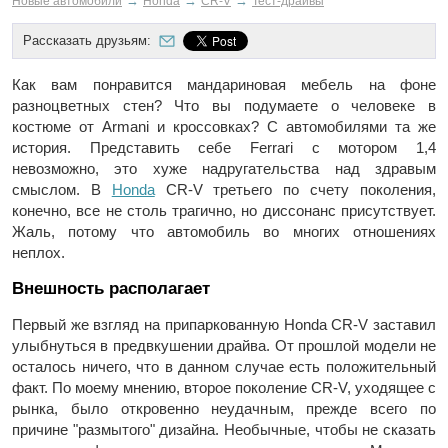
→
→
→
Новые автомобили
Honda
CR-V
Тест-драйвы
Рассказать друзьям:
Как вам понравится мандариновая мебель на фоне
разноцветных стен? Что вы подумаете о человеке в
костюме от Armani и кроссовках? С автомобилями та же
история. Представить себе Ferrari с мотором 1,4
невозможно, это хуже надругательства над здравым
смыслом. В
Honda
CR-V третьего по счету поколения,
конечно, все не столь трагично, но диссонанс присутствует.
Жаль, потому что автомобиль во многих отношениях
неплох.
Внешность располагает
Первый же взгляд на припаркованную Honda CR-V заставил
улыбнуться в предвкушении драйва. От прошлой модели не
осталось ничего, что в данном случае есть положительный
факт. По моему мнению, второе поколение CR-V, уходящее с
рынка, было откровенно неудачным, прежде всего по
причине "размытого" дизайна. Необычные, чтобы не сказать