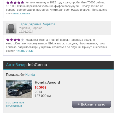
Купили машину в 2012 году с рук, пробег был 70000 сейчас
137000. Очень переживал чтобы не фуфло подсунули... Сразу загнал на
сервис, всё облазили, поменяли чисто для себя масло и свечи. По машине
сказ
читать отзыв
Тарас, Украина, Чортков
Украина, Чортков
12.01.2014
Машинка класна. Повний фарш. Панорама реально
непотрібна, так попонтуватися. Шкіра зимою холодна, літом навпаки, плюс
слизька, задні пасажири у віражах катаються по сідушці. Присутні невеличкі
скрипи
читать отзыв
Автобазар
InfoCar.ua
Продажа б/у
Honda
Honda Accord
10.500$
2014
127.000 км
смотреть все
+ Добавить авто
объявления