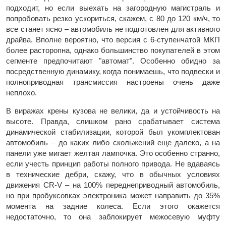
подходит, но если выехать на загородную магистраль и
попробовать резко ускориться, скажем, с 80 до 120 км/ч, то
все станет ясно – автомобиль не подготовлен для активного
драйва. Вполне вероятно, что версия с 6-ступенчатой МКП
более расторопна, однако большинство покупателей в этом
сегменте предпочитают "автомат". Особенно обидно за
посредственную динамику, когда понимаешь, что подвески и
полноприводная трансмиссия настроены очень даже
неплохо.
В виражах крены кузова не велики, да и устойчивость на
высоте. Правда, слишком рано срабатывает система
динамической стабилизации, которой был укомплектован
автомобиль – до каких либо скольжений еще далеко, а на
панели уже мигает желтая лампочка. Это особенно странно,
если учесть принцип работы полного привода. Не вдаваясь
в технические дебри, скажу, что в обычных условиях
движения CR-V – на 100% переднеприводный автомобиль,
но при пробуксовках электроника может направить до 35%
момента на задние колеса. Если этого окажется
недостаточно, то она заблокирует межосевую муфту