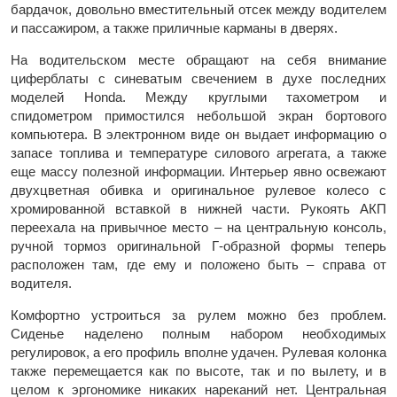
бардачок, довольно вместительный отсек между водителем
и пассажиром, а также приличные карманы в дверях.
На водительском месте обращают на себя внимание
циферблаты с синеватым свечением в духе последних
моделей Honda. Между круглыми тахометром и
спидометром примостился небольшой экран бортового
компьютера. В электронном виде он выдает информацию о
запасе топлива и температуре силового агрегата, а также
еще массу полезной информации. Интерьер явно освежают
двухцветная обивка и оригинальное рулевое колесо с
хромированной вставкой в нижней части. Рукоять АКП
переехала на привычное место – на центральную консоль,
ручной тормоз оригинальной Г-образной формы теперь
расположен там, где ему и положено быть – справа от
водителя.
Комфортно устроиться за рулем можно без проблем.
Сиденье наделено полным набором необходимых
регулировок, а его профиль вполне удачен. Рулевая колонка
также перемещается как по высоте, так и по вылету, и в
целом к эргономике никаких нареканий нет. Центральная