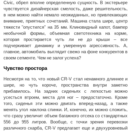
Civic, обрел вполне определенную сущность. В экстерьере
чувствуется дизайнерская смелость, даже решительность,
в нем можно найти немало неожиданных, но привлекающих
внимание, приятных сочетаний. Машина стала шире, центр
тяжести "опустился" на 35 мм. Клиновидный капот, бампер
необычной формы, объемная светотехника на корме,
которая простирается чуть ли не до крыши – все
подчеркивает динамику и умеренную агрессивность. А,
главное, автомобиль выглядит свежо на фоне конкурентов в
своем сегменте. Чем не залог успеха?
Чувство простора
Несмотря на то, что новый CR-V стал ненамного длиннее и
шире, но чуть короче, пространства внутри заметно
прибавилось. На задних сиденьях с легкостью можно
усесться втроем, места для ног – предостаточно. Кроме
того, сиденья эти можно двигать вперед-назад, а также
менять угол наклона спинки. И, конечно, их можно сложить,
что сразу увеличит объем багажного отсека со стандартных
556 до 955 литров. Вообще, с точки зрения перевозки
различного скарба, CR-V предлагает еще и двухуровневый