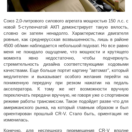
Союз 2,0-литрового силового агрегата мощностью 150 л.с. с
новой 5-ступенчатой АКП демонстрирует такую вялость,
словно он затеян ненадолго. Характеристики двигателя
ровные, как среднерусская возвышенность, лишь в районе
4500 об/мин наблюдается небольшой подхват. Но все равно
меня не покидало ощущение, что мощности и крутящего
момента явно недостаточно, чтобы подчеркнуть
стремительность дизайна соответствующими ходовыми
качествами. Еще больше портит картину "автомат", который
медлителен и выказывает особого желания перейти на
пониженную передачу при резком нажатии на педаль
акселератора. К тому же нет возможности вручную
переключать передачи вручную, не говоря уже о спортивном
режиме работы трансмиссии. Такое подойдет разве что для
американского рынка, на который главным образом и был
ориентирован прошлый CR-V. Стало быть, ориентация не
изменилась.
Конечно, для неспешного перемещения CR-V вполне