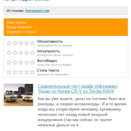
Источник:
Автоизвестия
Нам важно
Ваше мнение!
Оцените статью!
Объективность
непредвзятость оценки
Актуальность
интересно было читать?
Фото/Видео
качество фото и видео
Стиль текста
красиво ли написано
Сравнительный тест-драйв Volkswagen
Tiguan vs Honda CR-V vs Toyota RAV4
Как вы уже знаете, цены на топливо бьют все
рекорды, а скорее антирекорды. И в то время,
когда мы сочувствуем человеку, купившему
несколько лет назад новый мощный
внедорожник (так как сейчас он тратит
немалые деньги на е ...