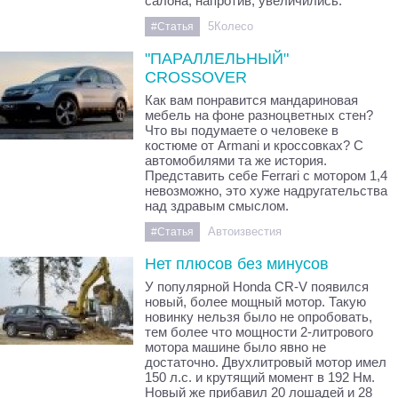
салона, напротив, увеличились.
5Колесо
#Статья
"ПАРАЛЛЕЛЬНЫЙ"
CROSSOVER
Как вам понравится мандариновая
мебель на фоне разноцветных стен?
Что вы подумаете о человеке в
костюме от Armani и кроссовках? С
автомобилями та же история.
Представить себе Ferrari с мотором 1,4
невозможно, это хуже надругательства
над здравым смыслом.
Автоизвестия
#Статья
Нет плюсов без минусов
У популярной Honda CR-V появился
новый, более мощный мотор. Такую
новинку нельзя было не опробовать,
тем более что мощности 2-литрового
мотора машине было явно не
достаточно. Двухлитровый мотор имел
150 л.с. и крутящий момент в 192 Нм.
Новый же прибавил 20 лошадей и 28