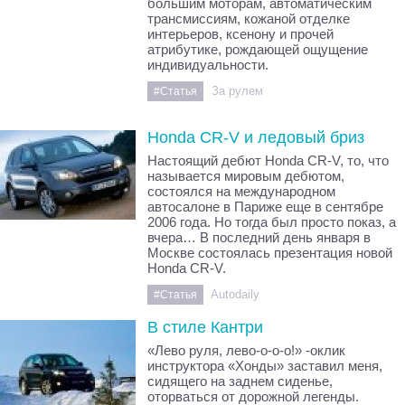
большим моторам, автоматическим
трансмиссиям, кожаной отделке
интерьеров, ксенону и прочей
атрибутике, рождающей ощущение
индивидуальности.
За рулем
#Статья
Honda CR-V и ледовый бриз
Настоящий дебют Honda CR-V, то, что
называется мировым дебютом,
состоялся на международном
автосалоне в Париже еще в сентябре
2006 года. Но тогда был просто показ, а
вчера… В последний день января в
Москве состоялась презентация новой
Honda CR-V.
Autodaily
#Статья
В стиле Кантри
«Лево руля, лево-о-о-о!» -оклик
инструктора «Хонды» заставил меня,
сидящего на заднем сиденье,
оторваться от дорожной легенды.