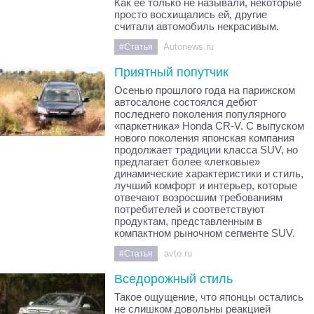
Как ее только не называли, некоторые
просто восхищались ей, другие
считали автомобиль некрасивым.
Autonews.ru
#Статья
Приятный попутчик
Осенью прошлого года на парижском
автосалоне состоялся дебют
последнего поколения популярного
«паркетника» Honda CR-V. С выпуском
нового поколения японская компания
продолжает традиции класса SUV, но
предлагает более «легковые»
динамические характеристики и стиль,
лучший комфорт и интерьер, которые
отвечают возросшим требованиям
потребителей и соответствуют
продуктам, представленным в
компактном рыночном сегменте SUV.
avto.ru
#Статья
Вседорожный стиль
Такое ощущение, что японцы остались
не слишком довольны реакцией