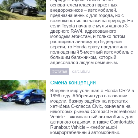
основателем класса паркетных
внедорожников – автомобилей,
предназначенных для города, но с
возможностью вылазки на природу. Но
если Toyota начала с мультяшного 3-
дверного RAV4, адресованного
молодым эгоистам, и только потом
расширила линейку до 5-дверной
версии, то Honda сразу предложила
полноценный 5-местный автомобиль с
большим багажником, который
адресовался людям семейным.
carclub.ru
#Статья
Смена концепции
Впервые мир услышал о Honda CR-V в
1996 году. Аббревиатура в названии
модели, базирующейся на агрегатах
хетчбэка С-класса Civic, означала на
некоторых рынках Compact Recreational
Vehicle – «компактный автомобиль для
активного отдыха», а также Comfortable
Runabout Vehicle – «небольшой
комфортабельный автомобиль».