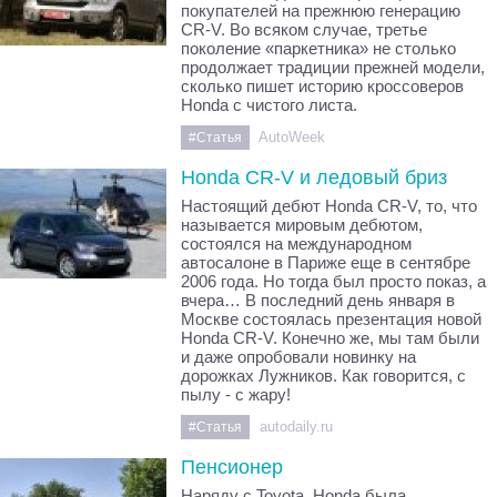
покупателей на прежнюю генерацию
CR-V. Во всяком случае, третье
поколение «паркетника» не столько
продолжает традиции прежней модели,
сколько пишет историю кроссоверов
Honda с чистого листа.
AutoWeek
#Статья
Honda CR-V и ледовый бриз
Настоящий дебют Honda CR-V, то, что
называется мировым дебютом,
состоялся на международном
автосалоне в Париже еще в сентябре
2006 года. Но тогда был просто показ, а
вчера… В последний день января в
Москве состоялась презентация новой
Honda CR-V. Конечно же, мы там были
и даже опробовали новинку на
дорожках Лужников. Как говорится, с
пылу - с жару!
autodaily.ru
#Статья
Пенсионер
Наряду с Toyota, Honda была