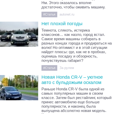
Нм. Этого оказалось вполне
достаточно, чтобы оживить машину.
autonet.ru
#Статья
Нет плохой погоды
Темнота, слякоть, истерика
клаксонов… как назло, город встал.
Самое время машины собирать в
разных концах города и продираться на
волю! Но оптимист и в этой ситуации
найдет плюсы: где, как не в пробках,
оценишь посадку и обзорность,
почувствуешь габарит?
За рулем
#Статья
Новая Honda CR-V – уютное
авто с бульдожьим оскалом
Раньше Honda CR-V была одной из
самых популярных машин в своем
классе. Затем был рестайлинг, который
принес автомобилю еще больше
популярности, и наконец была
выпущена абсолютно новая модель.