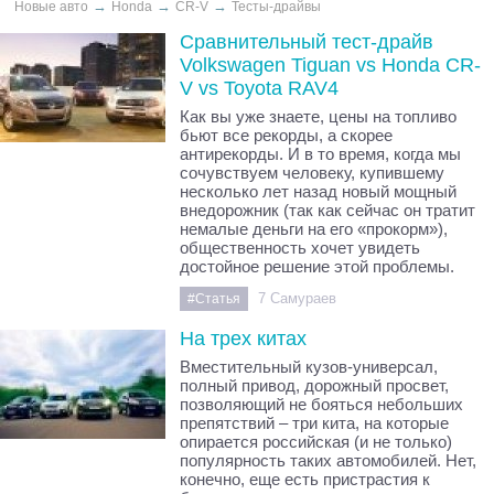
→
→
→
Новые авто
Honda
CR-V
Тесты-драйвы
Сравнительный тест-драйв
Volkswagen Tiguan vs Honda CR-
V vs Toyota RAV4
Как вы уже знаете, цены на топливо
бьют все рекорды, а скорее
антирекорды. И в то время, когда мы
сочувствуем человеку, купившему
несколько лет назад новый мощный
внедорожник (так как сейчас он тратит
немалые деньги на его «прокорм»),
общественность хочет увидеть
достойное решение этой проблемы.
7 Самураев
#Статья
На трех китах
Вместительный кузов-универсал,
полный привод, дорожный просвет,
позволяющий не бояться небольших
препятствий – три кита, на которые
опирается российская (и не только)
популярность таких автомобилей. Нет,
конечно, еще есть пристрастия к