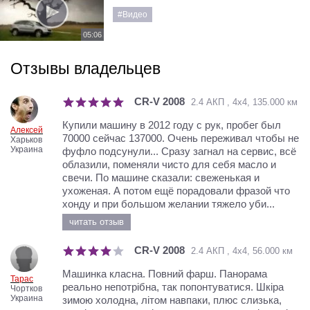
#Видео
05:06
Отзывы владельцев
CR-V 2008
2.4 АКП , 4х4, 135.000 км
Купили машину в 2012 году с рук, пробег был
Алексей
70000 сейчас 137000. Очень переживал чтобы не
Харьков
Украина
фуфло подсунули... Сразу загнал на сервис, всё
облазили, поменяли чисто для себя масло и
свечи. По машине сказали: свеженькая и
ухоженая. А потом ещё порадовали фразой что
хонду и при большом желании тяжело уби...
читать отзыв
CR-V 2008
2.4 АКП , 4х4, 56.000 км
Машинка класна. Повний фарш. Панорама
Тарас
реально непотрібна, так попонтуватися. Шкіра
Чортков
Украина
зимою холодна, літом навпаки, плюс слизька,