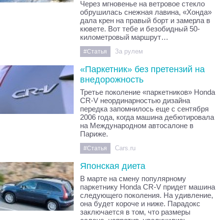
Через мгновенье на ветровое стекло
обрушилась снежная лавина, «Хонда»
дала крен на правый борт и замерла в
кювете. Вот тебе и безобидный 50-
километровый маршрут…
За рулем
#Статья
«Паркетник» без претензий на
внедорожность
Третье поколение «паркетников» Honda
CR-V неординарностью дизайна
передка запомнилось еще с сентября
2006 года, когда машина дебютировала
на Международном автосалоне в
Париже.
Cars.ru
#Статья
Японская диета
В марте на смену популярному
паркетнику Honda CR-V придет машина
следующего поколения. На удивление,
она будет короче и ниже. Парадокс
заключается в том, что размеры