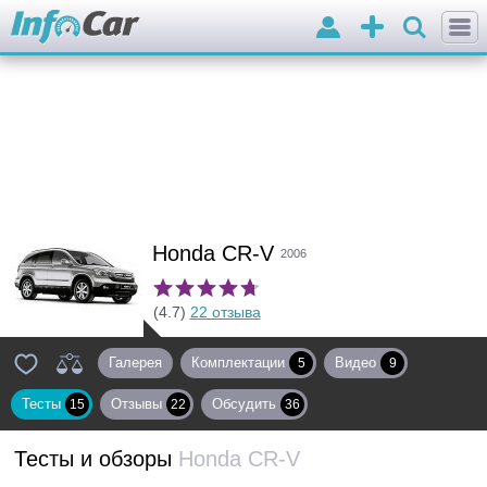
Войти
Добавить
объявление
Honda CR-V
2006
(4.7)
22 отзыва
Галерея
Комплектации
Видео
5
9
Тесты
Отзывы
Обсудить
15
22
36
Тесты и обзоры
Honda CR-V