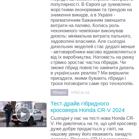
популярності. В Європі це зумовлено
жорсткими еконормами та трендом на
зниження викидів, а в Україні -
прагматичним бажанням зменшити
витрати на паливо. Колись роль
«економного чемпіона» виконував
дизель: мінімальна витрата пального,
задоволені власники. Але сьогодні
дизельних моделей стає дедалі менше
- автовиробники масово відмовляються
від їх виробництва. Натомість на ринку
стрімко зростає частка гібридів. Чи
зможе гібрид повністю замінити дизель
в українських реаліях? Ми вирішили
пригадати, якими бувають гібриди і
трохи поговорити саме про технологію.
InfoCar.ua
#Видео
Тест-драйв гібридного
кросовера Honda CR-V 2024
Сьогодні у нас на тесті нова Honda CR-
V. Не дивлячись на те, що цей кросовер
37:38
дуже добре продається у світі, на
нашому ринку його вважають занадто