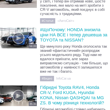
у світі, і тепер він отримав нове, шосте
покоління, яке мало на меті зробити з
CR-V автомобіль, який поєднує в собі
сучасність з традиціями.
«АвтоСвіт»
#Статья
#ЩоПочому: HONDA знизила
ціни НА ВСЕ і тепер дешевша за
TOYOTA та NISSAN?
Ще минулого року Honda оголосила так
56:20
званий «фантастичний» розпродаж
усього модельного ряду. Тоді нам не
вдалося приїхати, але зараз
виправляємо ситуацію - тим більше, що
автомобілів у наявності залишилося
вже не так і багато.
InfoCar.ua
#Видео
Гібридні Toyota RAV4, Honda
CR-V, Ford KUGA, Hyundai
KONA, Nissan QASHQAI та MG
ZS. В чому різниця технологій?
35:36
Гібридні автомобілі стрімко набирають