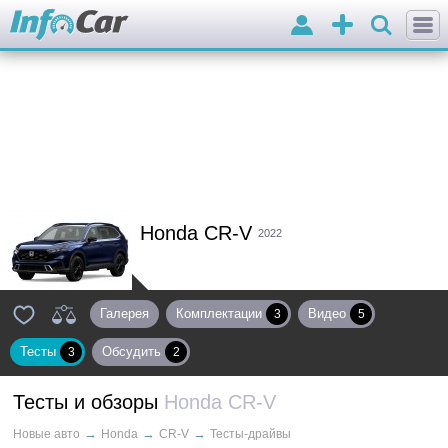
Войти
Добавить
объявление
Honda CR-V
2022
Галерея
Комплектации
Видео
3
5
Тесты
Обсудить
3
2
Тесты и обзоры
Honda CR-V
→
→
→
Новые авто
Honda
CR-V
Тесты-драйвы