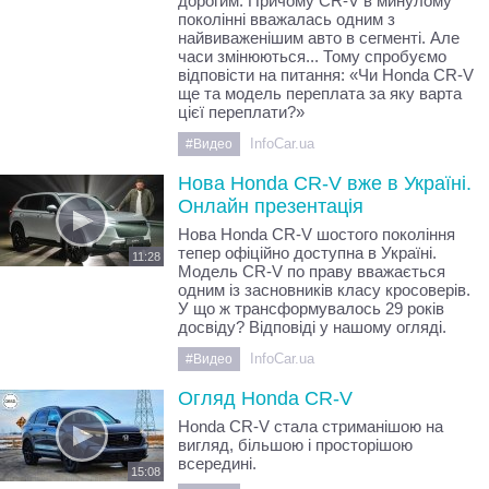
дорогим. Причому CR-V в минулому
поколінні вважалась одним з
найвиваженішим авто в сегменті. Але
часи змінюються... Тому спробуємо
відповісти на питання: «Чи Honda CR-V
ще та модель переплата за яку варта
цієї переплати?»
InfoCar.ua
#Видео
Нова Honda CR-V вже в Україні.
Онлайн презентація
Нова Honda CR-V шостого покоління
тепер офіційно доступна в Україні.
11:28
Модель CR-V по праву вважається
одним із засновників класу кросоверів.
У що ж трансформувалось 29 років
досвіду? Відповіді у нашому огляді.
InfoCar.ua
#Видео
Огляд Honda CR-V
Honda CR-V стала стриманішою на
вигляд, більшою і просторішою
всередині.
15:08