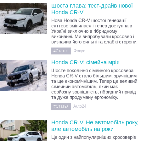
Шоста глава: тест-драйв нової
Honda CR-V
Нова Honda CR-V шостої генерації
суттєво змінилася і тепер доступна в
Україні виключно в гібридному
виконанні. Ми випробували кросовер і
визначив його сильні та слабкі сторони.
Фокус
#Статья
Honda CR-V: сімейна мрія
Шосте покоління сімейного кросовера
Honda CR-V стало більшим, зручнішим
та ще економічнішим. Тепер це великий
сімейний автомобіль, який має
серйозну зовнішність, гібридний привід
та дуже продуману ергономіку.
Auto24
#Статья
Honda CR-V. Не автомобіль року,
але автомобіль на роки
Це один з найпопулярніших кросоверів