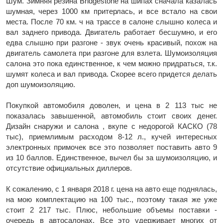
Шум. Зимняя резина Bridgestone на шипах сначала казалась
шумная, через 1000 км притерлась, и все встало на свои
места. После 70 км. ч на трассе в салоне слышно колеса и
вал заднего привода. Двигатель работает бесшумно, и его
едва слышно при разгоне - звук очень красивый, похож на
двигатель самолета при разгоне для взлета. Шумоизоляция
салона это пока единственное, к чем можно придраться, т.к.
шумят колеса и вал привода. Скорее всего придется делать
доп шумоизоляцию.
Покупкой автомобиля доволен, и цена в 2 113 тыс не
показалась завышенной, автомобиль стоит своих денег.
Дизайн снаружи и салона , вкупе с недорогой КАСКО (78
тыс), приемлимым расходом 8-12 л., кучей интересных
электронных примочек все это позволяет поставить авто 9
из 10 баллов. Единственное, вычел бы за шумоизоляцию, и
отсутствие официальных диллеров.
К сожалению, с 1 января 2018 г. цена на авто еще поднялась,
на мою комплектацию на 100 тыс., поэтому такая же уже
стоит 2 217 тыс. Плюс, небольшие объемы поставки -
очередь в автосалонах. Все это удерживает многих от