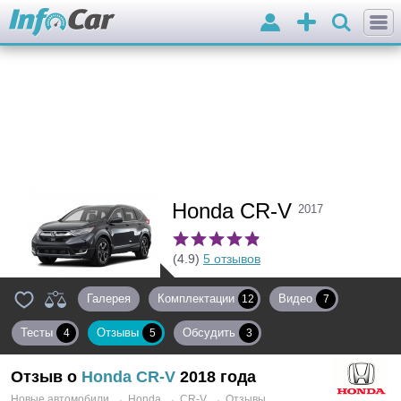
Войти
Добавить
объявление
Honda CR-V
2017
(4.9)
5 отзывов
Галерея
Комплектации
Видео
12
7
Тесты
Отзывы
Обсудить
4
5
3
Отзыв о
Honda
CR-V
2018 года
→
→
→
Новые автомобили
Honda
CR-V
Отзывы