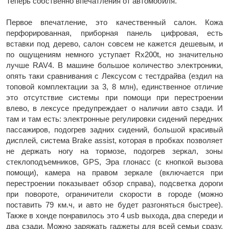
Теперь собственно впечатления от автомобиля.
Первое впечатление, это качественный салон. Кожа
перфорированная, приборная панель цифровая, есть
вставки под дерево, салон совсем не кажется дешевым, и
по ощущениям немного уступает Rx200t, но значительно
лучше RAV4. В машине большое количество электроники,
опять таки сравнивания с Лексусом с тестдрайва (ездил на
топовой комплектации за 3, 8 млн), единственное отличие
это отсутствие системы при помощи при перестроении
влево, в лексусе предупреждает о наличии авто сзади. И
там и там есть: электронные регулировки сидений передних
пассажиров, подогрев задних сидений, большой красивый
дисплей, система Brake assist, которая в пробках позволяет
не держать ногу на тормозе, подогрев зеркал, зоны
стеклоподъемников, GPS, Эра глонасс (с кнопкой вызова
помощи), камера на правом зеркале (включается при
перестроении показывает обзор справа), подсветка дороги
при повороте, ограничители скорости в городе (можно
поставить 79 км.ч, и авто не будет разгоняться быстрее).
Также в хонде понравилось это 4 usb выхода, два спереди и
два сзади. Можно заряжать гаджеты для всей семьи сразу.