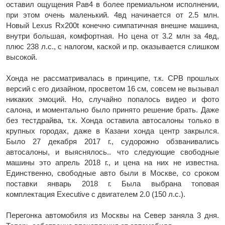
оставил ощущения Рав4 в более премиальном исполнении,
при этом очень маленький. 4вд начинается от 2.5 млн.
Новый Lexus Rx200t конечно симпатичная внешне машина,
внутри большая, комфортная. Но цена от 3.2 млн за 4вд,
плюс 238 л.с., с налогом, каской и пр. оказывается слишком
высокой.
Хонда не рассматривалась в принципе, т.к. СРВ прошлых
версий с его дизайном, просветом 16 см, совсем не вызывал
никаких эмоций. Но, случайно попалось видео и фото
салона, и моментально было принято решение брать. Даже
без тестдрайва, т.к. Хонда оставила автосалоны только в
крупных городах, даже в Казани хонда центр закрылся.
Было 27 декабря 2017 г., судорожно обзванивались
автосалоны, и выяснялось.. что следующие свободные
машины это апрель 2018 г., и цена на них не известна.
Единственно, свободные авто были в Москве, со сроком
поставки январь 2018 г. Была выбрана топовая
комплектация Executive с двигателем 2.0 (150 л.с.).
Перегонка автомобиля из Москвы на Север заняла 3 дня.