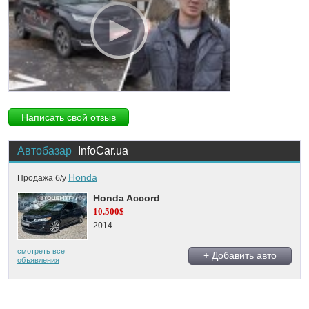
Написать свой отзыв
Автобазар
InfoCar.ua
Honda
Продажа б/у
Honda Accord
10.500$
2014
смотреть все
+ Добавить авто
объявления