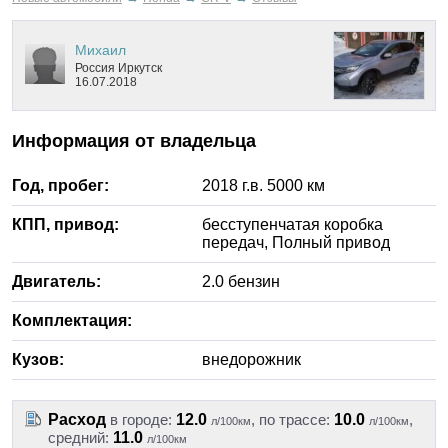
Михаил
Россия
Иркутск
16.07.2018
Информация от владельца
Год, пробег:
2018
г.в.
5000
км
КПП, привод:
бесступенчатая
коробка
передач,
Полный
привод
Двигатель:
2.0
бензин
Комплектация:
Кузов:
внедорожник
Расход
в городе:
12.0
, по трассе:
10.0
,
л/100км
л/100км
средний:
11.0
л/100км