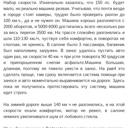
Набор скорости. Изначально казалось, что 150 лс. будет
мало, но реально машина резвая. Учитывая, что почти везде
в городе стоят камеры, трудно было проверить разгон до
100 км.ч., да и не нужен он. Машина хорошо разгоняется с
2000 оборотов, и 5000-6000 достигались всего несколько раз
за весь перегон 3500 км. На трассе спокойно разгонялись и
шли 110-130 км./ч, чуствуя себя комфортно, в поворотах не
сползая, не кренясь. В салоне было 3 пассажира, багажник
был наполовину загружен. В занос удалось пустить авто
один раз, на скорости 40 км. ч при угле поворота 90 градусов
и припорошенном снегом асфальте.Машина большая,
длинная, поэтому ее тяжело увести в занос. На рав4 это
сделать проще, там сразу включается система помощи при
заносе и авто моментально выравнивается на дороге. Здесь
пока не получилось протестировать эту систему, машина
едет строго.
На зимней дороге выше 140 км ч не разгонялись, и на этой
скорости ехали комфортно, мотор не ревел, в салоне
немного увеличивался шум от лобового стекла.