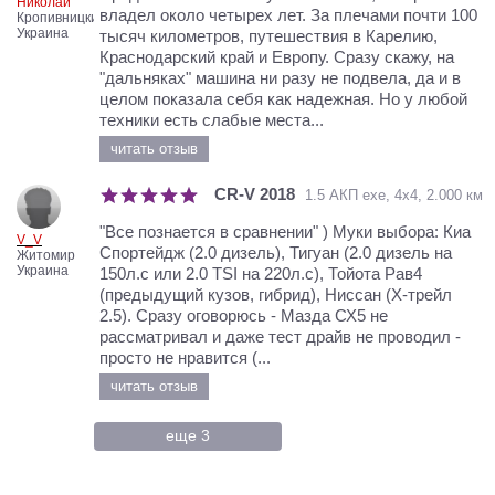
Николай
владел около четырех лет. За плечами почти 100
Кропивницкий
Украина
тысяч километров, путешествия в Карелию,
Краснодарский край и Европу. Сразу скажу, на
"дальняках" машина ни разу не подвела, да и в
целом показала себя как надежная. Но у любой
техники есть слабые места...
читать отзыв
CR-V 2018
1.5 АКП exe, 4х4, 2.000 км
"Все познается в сравнении" ) Муки выбора: Киа
V_V
Спортейдж (2.0 дизель), Тигуан (2.0 дизель на
Житомир
Украина
150л.с или 2.0 TSI на 220л.с), Тойота Рав4
(предыдущий кузов, гибрид), Ниссан (Х-трейл
2.5). Сразу оговорюсь - Мазда СХ5 не
рассматривал и даже тест драйв не проводил -
просто не нравится (...
читать отзыв
еще 3