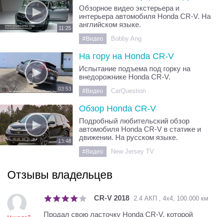
Обзорное видео экстерьера и
интерьера автомобиля Honda CR-V. На
английском языке.
11:25
Bobby Ang
#Видео
На гору на Honda CR-V
Испытание подъема под горку на
внедорожнике Honda CR-V.
03:53
CarQuestion
#Видео
Обзор Honda CR-V
Подробный любительский обзор
автомобиля Honda CR-V в статике и
движении. На русском языке.
13:48
New Jersey TV
#Видео
Отзывы владельцев
CR-V 2018
2.4 АКП , 4х4, 100.000 км
Продал свою ласточку Honda CR-V, которой