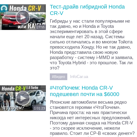
Тест-драйв гибридной Honda
CR-V
Гибриды у нас стали популярными не
так давно, но и Honda и Toyota
27:55
экспериментировать в этой сфере
начали еще лет 20 назад. Системы
сильно отличались и во многом Тойота
превосходила Хонду. Но не так давно,
Honda представила свою новую
разработку - систему i-MMD и заявила,
что Toyota Hybrid - это прошлое. Так ли
это?
InfoCar.ua
#Видео
#ЧтоПочем: Honda CR-V
подешевел почти на $6000
Японские автомобили весьма редко
становятся героями «ЧтоПочем».
1:01:23
Причина проста: на них практически
никогда нет интересных предложений.
Поэтому данная скидка на Honda CR-V
- это скорее исключение, нежели
правило. Стоит ли СР-В «своих денег»?