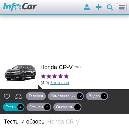
Войти
Добавить
объявление
Honda CR-V
2017
(4.9)
5 отзывов
Галерея
Комплектации
Видео
12
7
Тесты
Отзывы
Обсудить
4
5
3
Тесты и обзоры
Honda CR-V