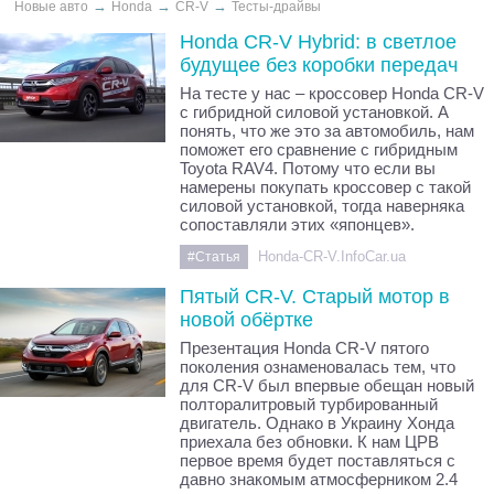
→
→
→
Новые авто
Honda
CR-V
Тесты-драйвы
Honda CR-V Hybrid: в светлое
будущее без коробки передач
На тесте у нас – кроссовер Honda CR-V
с гибридной силовой установкой. А
понять, что же это за автомобиль, нам
поможет его сравнение с гибридным
Toyota RAV4. Потому что если вы
намерены покупать кроссовер с такой
силовой установкой, тогда наверняка
сопоставляли этих «японцев».
Honda-CR-V.InfoCar.ua
#Статья
Пятый CR-V. Старый мотор в
новой обёртке
Презентация Honda CR-V пятого
поколения ознаменовалась тем, что
для СR-V был впервые обещан новый
полторалитровый турбированный
двигатель. Однако в Украину Хонда
приехала без обновки. К нам ЦРВ
первое время будет поставляться с
давно знакомым атмосферником 2.4