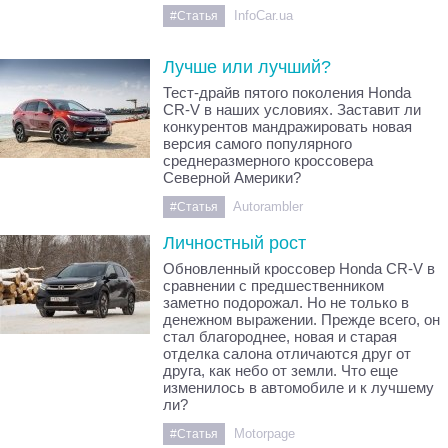
InfoCar.ua
#Статья
Лучше или лучший?
Тест-драйв пятого поколения Honda
CR-V в наших условиях. Заставит ли
конкурентов мандражировать новая
версия самого популярного
среднеразмерного кроссовера
Северной Америки?
Autorambler
#Статья
Личностный рост
Обновленный кроссовер Honda CR-V в
сравнении с предшественником
заметно подорожал. Но не только в
денежном выражении. Прежде всего, он
стал благороднее, новая и старая
отделка салона отличаются друг от
друга, как небо от земли. Что еще
изменилось в автомобиле и к лучшему
ли?
Motorpage
#Статья