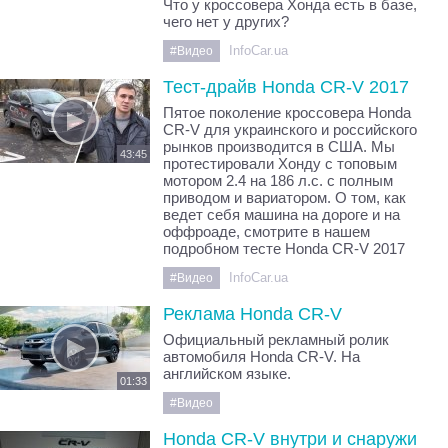
Что у кроссовера Хонда есть в базе,
чего нет у других?
InfoCar.ua
#Видео
Тест-драйв Honda CR-V 2017
Пятое поколение кроссовера Honda
CR-V для украинского и российского
рынков производится в США. Мы
43:45
протестировали Хонду с топовым
мотором 2.4 на 186 л.с. с полным
приводом и вариатором. О том, как
ведет себя машина на дороге и на
оффроаде, смотрите в нашем
подробном тесте Honda CR-V 2017
InfoCar.ua
#Видео
Реклама Honda CR-V
Официальный рекламный ролик
автомобиля Honda CR-V. На
английском языке.
01:33
#Видео
Honda CR-V внутри и снаружи